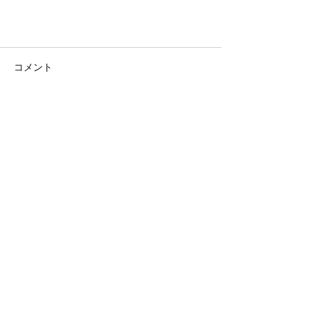
コメント
コメントを追加…
詐欺サイトの弊社商品掲載につい
て
futuro
TEL
06-6105-4158
info@futuro.work